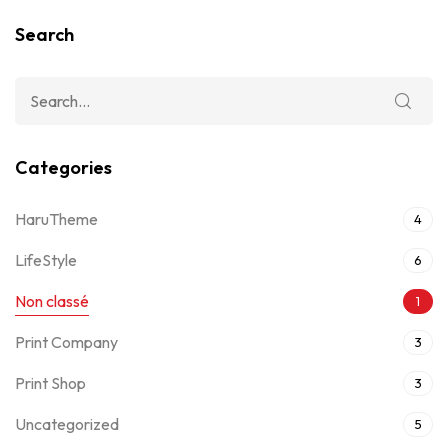
Search
Categories
HaruTheme
4
LifeStyle
6
Non classé
1
Print Company
3
Print Shop
3
Uncategorized
5